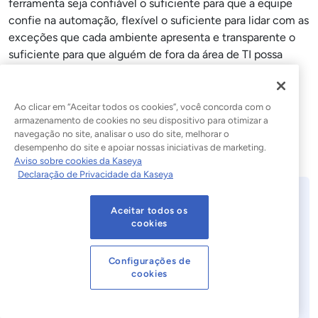
ferramenta seja confiável o suficiente para que a equipe
confie na automação, flexível o suficiente para lidar com as
exceções que cada ambiente apresenta e transparente o
suficiente para que alguém de fora da área de TI possa
verificar se o trabalho está sendo realizado. Esse é o
briefing de design para o recurso de aplicação de patches
da Kaseya.
Ao clicar em “Aceitar todos os cookies”, você concorda com o
armazenamento de cookies no seu dispositivo para otimizar a
navegação no site, analisar o uso do site, melhorar o
desempenho do site e apoiar nossas iniciativas de marketing.
Aviso sobre cookies da Kaseya
Declaração de Privacidade da Kaseya
Aceitar todos os
Uma plataforma
cookies
completa para gestão de
TI e segurança
Configurações de
cookies
Kaseya 365 a solução completa para
gerenciar, proteger e automatizar a TI.