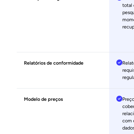
total
pesqu
mome
recup
Relatórios de conformidade
Relat
requi
regul
Modelo de preços
Preço
cober
relac
com o
dados