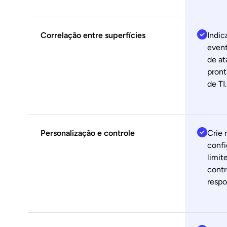
Correlação entre superfícies
Indic
event
de at
pront
de TI.
Personalização e controle
Crie 
confi
limit
contr
respo