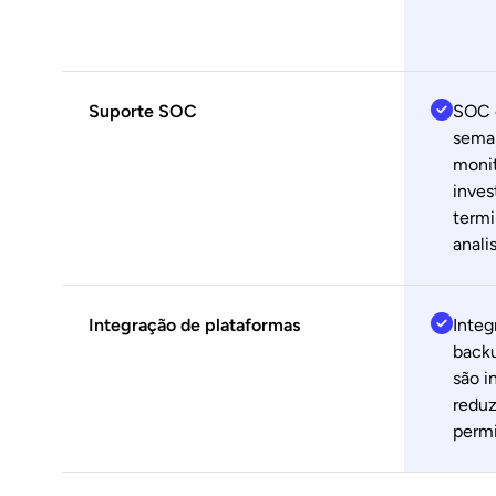
Suporte SOC
SOC c
seman
monit
inves
termi
anali
Integração de plataformas
Integ
backu
são i
reduz
permi