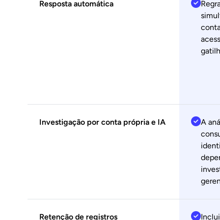
Resposta automática
Regra
simul
conta
acess
gatil
Investigação por conta própria e IA
A aná
consu
ident
depe
inves
geren
Retenção de registros
Inclu