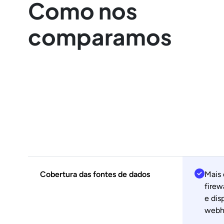
Como nos
comparamos
Cobertura das fontes de dados
Mais 
firew
e dis
webho