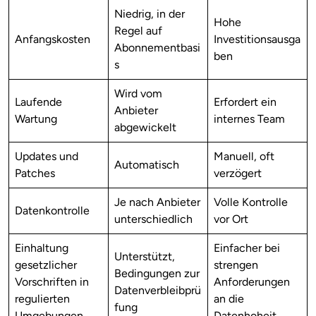
Niedrig, in der
Hohe
Regel auf
Anfangskosten
Investitionsausga
Abonnementbasi
ben
s
Wird vom
Laufende
Erfordert ein
Anbieter
Wartung
internes Team
abgewickelt
Updates und
Manuell, oft
Automatisch
Patches
verzögert
Je nach Anbieter
Volle Kontrolle
Datenkontrolle
unterschiedlich
vor Ort
Einhaltung
Einfacher bei
Unterstützt,
gesetzlicher
strengen
Bedingungen zur
Vorschriften in
Anforderungen
Datenverbleibprü
regulierten
an die
fung
Umgebungen
Datenhoheit