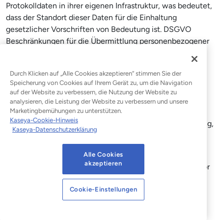
Protokolldaten in ihrer eigenen Infrastruktur, was bedeutet,
dass der Standort dieser Daten für die Einhaltung
gesetzlicher Vorschriften von Bedeutung ist. DSGVO
Beschränkungen für die Übermittlung personenbezogener
Daten außerhalb der EU DSGVO . HIPAA und FedRAMP
stellen im US-amerikanischen Kontext eigene
Durch Klicken auf „Alle Cookies akzeptieren“ stimmen Sie der
Anforderungen. Vergewissern Sie sich vor der
Speicherung von Cookies auf Ihrem Gerät zu, um die Navigation
Entscheidung für eine Bereitstellung, dass der von Ihnen
auf der Website zu verbessern, die Nutzung der Website zu
gewählte Anbieter regionale Datenspeicheroptionen
analysieren, die Leistung der Website zu verbessern und unsere
Marketingbemühungen zu unterstützen.
anbietet, die mit den geltenden Rahmenbedingungen im
Kaseya-Cookie-Hinweis
Einklang stehen. Dies ist eine cloudspezifische Überlegung,
Kaseya-Datenschutzerklärung
die bei einem lokalen SIEM nicht auftritt.
Managed vs. selbstverwaltete
Cloud-SIEM-Lösungen (
Alle Cookies
akzeptieren
) Ein selbstverwaltetes Cloud-SIEM erfordert nach wie vor
Analystenkapazitäten, um Warnmeldungen zu
untersuchen, Regeln anzupassen und Integrationen zu
Cookie-Einstellungen
verwalten. Ein co-managed oder fully managed Cloud-
SIEM ergänzt dies durch einen vom Anbieter