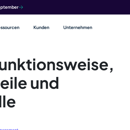
September
ssourcen
Kunden
Unternehmen
Funktionsweise,
eile und
le