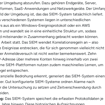
der Umgebung abzurufen. Dazu gehören Endgeräte, Server,
lattformen, SaaS-Anwendungen und Netzwerkgeräte. Der Umfan
ld der Umgebung ist, das das SIEM-System tatsächlich liefert.
 verschiedenen Systemen liegen in unterschiedlichen
ers aus als ein Windows-Ereignisprotokoll oder ein AWS
n und wandelt sie in eine einheitliche Struktur um, sodass
und miteinander in Zusammenhang gebracht werden können.
e Arbeit statt. Das SIEM wendet Korrelationsregeln an – also
e Ereignisse erstrecken, die für sich genommen vielleicht nicht
ener Anmeldeversuch ist nicht weiter bemerkenswert. Zehn
-Adresse über mehrere Konten hinweg innerhalb von zwei
rne SIEM-Plattformen nutzen zudem maschinelles Lernen, um
egel entsprechen.
tenzielle Bedrohung erkennt, generiert das SIEM-System einen
iter. Gut konfigurierte SIEM-Systeme ordnen Alarme nach
 für die Untersuchung zu setzen und Zeitverschwendung durch
eiden.
ng:
Das SIEM-System speichert die erfassten Protokolldaten je
Jahre hinweg. Diese historischen Aufzeichnungen