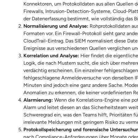
Konnektoren, um Protokolldaten aus allen Quellen 
Firewalls, Intrusion-Detection-Systeme, Cloud-P
der Datenerfassung bestimmt, wie vollständig das Bi
Normalisierung und Analyse:
Rohprotokolldaten aus
Formaten vor. Ein Firewall-Protokoll sieht ganz and
CloudTrail-Eintrag. Das SIEM normalisiert diese Date
Ereignisse aus verschiedenen Quellen verglichen 
Korrelation und Analyse:
Hier findet die eigentlich
Logik, die nach Mustern sucht, die sich über mehrer
verdächtig erscheinen. Ein einzelner fehlgeschlag
fehlgeschlagene Anmeldeversuche von derselben IP
Minuten sind jedoch eine ganz andere Sache. Mode
Anomalien zu erkennen, die keiner vordefinierten R
Alarmierung:
Wenn die Korrelations-Engine eine po
Alarm und leitet diesen an das Sicherheitsteam we
Schweregrad ein, was den Teams hilft, Prioritäten
irrelevante Meldungen mit geringem Risiko zu verm
Protokollspeicherung und forensische Untersuchu
nach Compliance-Anforderungen über Monate oder 