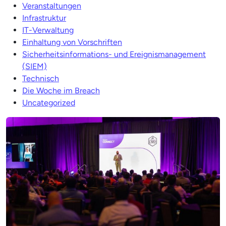
Veranstaltungen
Infrastruktur
IT-Verwaltung
Einhaltung von Vorschriften
Sicherheitsinformations- und Ereignismanagement
(SIEM)
Technisch
Die Woche im Breach
Uncategorized