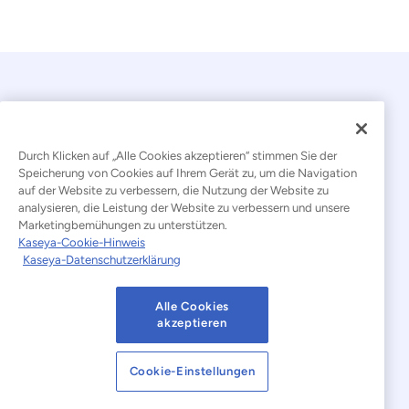
Durch Klicken auf „Alle Cookies akzeptieren“ stimmen Sie der
Speicherung von Cookies auf Ihrem Gerät zu, um die Navigation
auf der Website zu verbessern, die Nutzung der Website zu
© 2026 Kaseya. Alle Rechte vorbehalten.
analysieren, die Leistung der Website zu verbessern und unsere
Marketingbemühungen zu unterstützen.
Deutsch
Kaseya-Cookie-Hinweis
Kaseya-Datenschutzerklärung
Erklärung zur Bekämpfung moderner Sklaverei
Rechtliches
Nutzungsbedingungen der Website
Alle Cookies
akzeptieren
Datenschutzerklärung
Sitemap
Cookie-Einstellungen
Cookies Settings
Hinweis zu Cookies