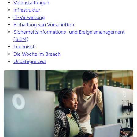
Veranstaltungen
Infrastruktur
IT-Verwaltung
Einhaltung von Vorschriften
Sicherheitsinformations- und Ereignismanagement
(SIEM)
Technisch
Die Woche im Breach
Uncategorized