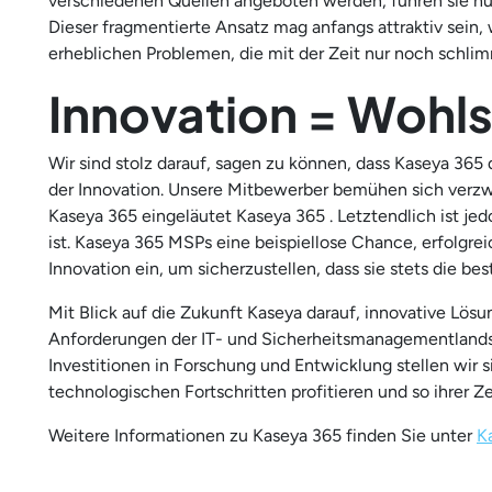
verschiedenen Quellen angeboten werden, führen sie nur
Dieser fragmentierte Ansatz mag anfangs attraktiv sein, 
erheblichen Problemen, die mit der Zeit nur noch schli
Innovation = Wohl
Wir sind stolz darauf, sagen zu können, dass Kaseya 365 d
der Innovation. Unsere Mitbewerber bemühen sich verzwe
Kaseya 365 eingeläutet Kaseya 365 . Letztendlich ist jed
ist. Kaseya 365 MSPs eine beispiellose Chance, erfolgreic
Innovation ein, um sicherzustellen, dass sie stets die be
Mit Blick auf die Zukunft Kaseya darauf, innovative Lös
Anforderungen der IT- und Sicherheitsmanagementlandsc
Investitionen in Forschung und Entwicklung stellen wir s
technologischen Fortschritten profitieren und so ihrer Ze
Weitere Informationen zu Kaseya 365 finden Sie unter
K