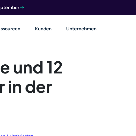
September
ssourcen
Kunden
Unternehmen
re und 12
r in der