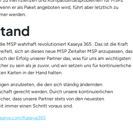
 zu Ineffizienzen und Kompatibilitätsproblemen für MSPs.
wenn er als Paket angeboten wird, führt aber letztlich zu
mmer werden.
stand
ie MSP wahrhaft revolutioniert Kaseya 365 . Das ist die Kraft
ifelt, sich an dieses neue MSP Zeitalter MSP anzupassen, das
och der Erfolg unserer Partner das, was für uns am wichtigsten
her zu sein als je zuvor, und wir setzen uns für kontinuierliche
sten Karten in der Hand halten.
ungen anzubieten, die den sich ständig ändernden
haft gerecht werden. Durch unsere kontinuierlichen
icher, dass unsere Partner stets von den neuesten
it immer einen Schritt voraus sind.
aseya.com/Kaseya365