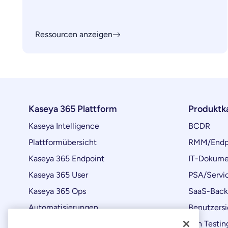
Ressourcen anzeigen
Kaseya 365 Plattform
Produktk
Kaseya Intelligence
BCDR
Plattformübersicht
RMM/Endp
Kaseya 365 Endpoint
IT-Dokume
Kaseya 365 User
PSA/Servi
Kaseya 365 Ops
SaaS-Bac
Automatisierungen
Benutzersi
Produktaktualisierungen
Pen Testin