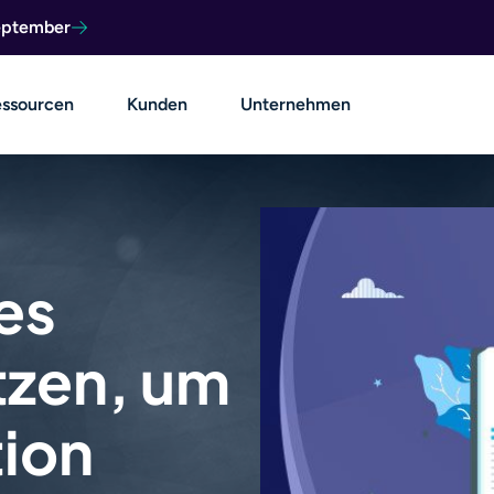
September
ssourcen
Kunden
Unternehmen
es
tzen, um
tion