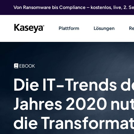
Direkt zum Inhalt
Von Ransomware bis Compliance – kostenlos, live, 2. 
Plattform
Lösungen
Re
EBOOK
Die IT-Trends d
Jahres 2020 nu
die Transforma