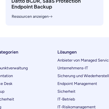
Datto BCDR, SaaS Protection
Endpoint Backup
Ressourcen anzeigen
ategorien
Lösungen
Anbieter von Managed Servic
unktverwaltung
Unternehmens-IT
ntation
Sicherung und Wiederherstel
ce Desk
Endpoint Management
kup
Sicherheit
cherheit
IT-Betrieb
g
IT-Risikomanagement