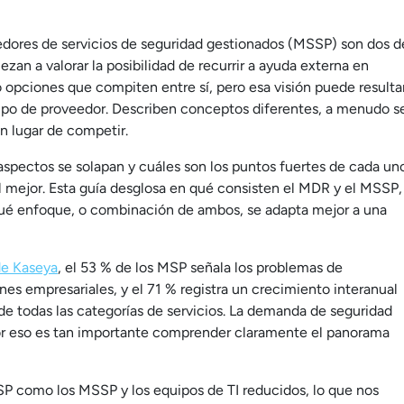
edores de servicios de seguridad gestionados (MSSP) son dos d
n a valorar la posibilidad de recurrir a ayuda externa en
opciones que compiten entre sí, pero esa visión puede resulta
tipo de proveedor. Describen conceptos diferentes, a menudo s
n lugar de competir.
pectos se solapan y cuáles son los puntos fuertes de cada un
l mejor. Esta guía desglosa en qué consisten el MDR y el MSSP,
qué enfoque, o combinación de ambos, se adapta mejor a una
de Kaseya
, el 53 % de los MSP señala los problemas de
es empresariales, y el 71 % registra un crecimiento interanual
o de todas las categorías de servicios. La demanda de seguridad
or eso es tan importante comprender claramente el panorama
SP como los MSSP y los equipos de TI reducidos, lo que nos