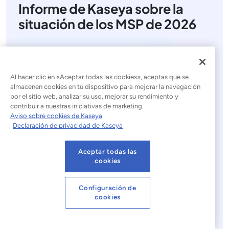
Informe de Kaseya sobre la
situación de los MSP de 2026
Al hacer clic en «Aceptar todas las cookies», aceptas que se
almacenen cookies en tu dispositivo para mejorar la navegación
por el sitio web, analizar su uso, mejorar su rendimiento y
contribuir a nuestras iniciativas de marketing.
Aviso sobre cookies de Kaseya
Declaración de privacidad de Kaseya
Obtén información sobre el MSP para 2026 de más
Aceptar todas las
cookies
de 1000 proveedores y descubre cómo aumentar los
ingresos, adaptarte a las exigencias del mercado y
mantener tu competitividad.
Configuración de
cookies
Descargar ahora