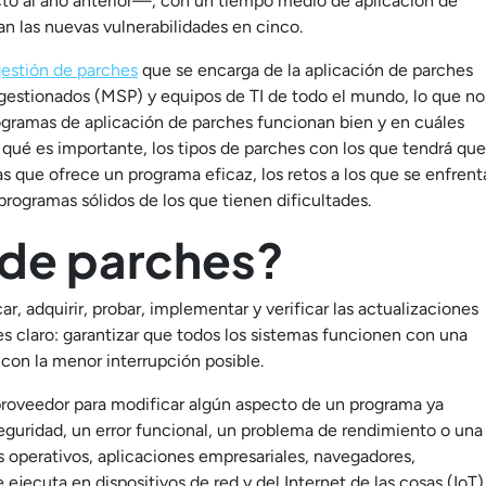
to al año anterior—, con un tiempo medio de aplicación de
n las nuevas vulnerabilidades en cinco.
gestión de parches
que se encarga de la aplicación de parches
 gestionados (MSP) y equipos de TI de todo el mundo, lo que no
rogramas de aplicación de parches funcionan bien y en cuáles
or qué es importante, los tipos de parches con los que tendrá que
jas que ofrece un programa eficaz, los retos a los que se enfrent
programas sólidos de los que tienen dificultades.
 de parches?
r, adquirir, probar, implementar y verificar las actualizaciones
es claro: garantizar que todos los sistemas funcionen con una
 con la menor interrupción posible.
roveedor para modificar algún aspecto de un programa ya
eguridad, un error funcional, un problema de rendimiento o una
as operativos, aplicaciones empresariales, navegadores,
ejecuta en dispositivos de red y del Internet de las cosas (IoT)