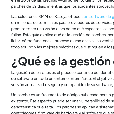
en el 20 % de las brechas —un aumento del 34 % respec
parches de 32 días, mientras que los atacantes aprovecha
Las soluciones RMM de Kaseya ofrecen
un software de 
en millones de terminales para proveedores de servicios
permite tener una visión clara de en qué aspectos los p
fallan. Esta guía explica qué es la gestión de parches, p
lidiar, cómo funciona el proceso a gran escala, las venta
todo equipo y las mejores prácticas que distinguen a los 
¿Qué es la gestión
La gestión de parches es el proceso continuo de identifica
de software en todo un entorno informático. El
objetivo 
versión actualizada, segura y compatible de su software,
Un parche es un fragmento de código publicado por un p
existente. Ese aspecto puede ser una vulnerabilidad de s
característica que falta. Los parches se aplican a sistem
controladores, firmware de hardware y al software que se 