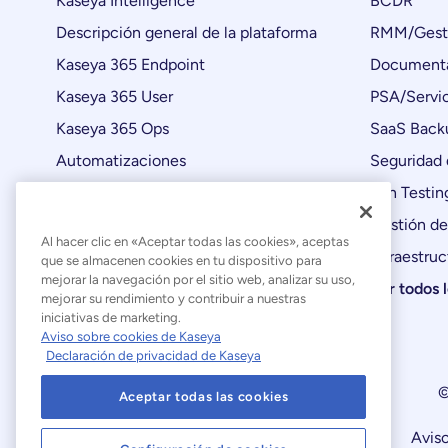
Kaseya Intelligence
BCDR
Descripción general de la plataforma
RMM/Gesti
Kaseya 365 Endpoint
Documenta
Kaseya 365 User
PSA/Servic
Kaseya 365 Ops
SaaS Back
Automatizaciones
Seguridad 
Actualizaciones de productos
Pen Testin
Gestión de
Al hacer clic en «Aceptar todas las cookies», aceptas
Infraestruc
que se almacenen cookies en tu dispositivo para
mejorar la navegación por el sitio web, analizar su uso,
Ver todos 
mejorar su rendimiento y contribuir a nuestras
iniciativas de marketing.
Aviso sobre cookies de Kaseya
Declaración de privacidad de Kaseya
©
Aceptar todas las cookies
Declaración sobre la esclavitud moderna
Aviso