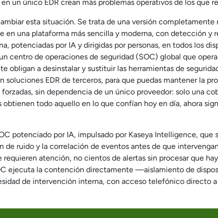
r en un único EDR crean más problemas operativos de los que r
cambiar esta situación. Se trata de una versión completament
e en una plataforma más sencilla y moderna, con detección y 
ana, potenciadas por IA y dirigidas por personas, en todos los dis
un centro de operaciones de seguridad (SOC) global que opera d
te obligan a desinstalar y sustituir las herramientas de seguri
n soluciones EDR de terceros, para que puedas mantener la p
s forzadas, sin dependencia de un único proveedor: solo una c
s obtienen todo aquello en lo que confían hoy en día, ahora si
OC potenciado por IA, impulsado por Kaseya Intelligence, que s
n de ruido y la correlación de eventos antes de que intervengan
 requieren atención, no cientos de alertas sin procesar que ha
OC ejecuta la contención directamente —aislamiento de disposi
idad de intervención interna, con acceso telefónico directo a 