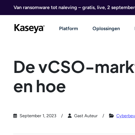
Ga naar de inhoud
Van ransomware tot naleving – gratis, live, 2 september
Platform
Oplossingen
De vCSO-mark
en hoe
September 1, 2023
Gast Auteur
Cyberbeve