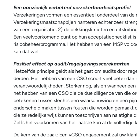
Een aanzienlijk verbeterd verzekerbaarheidsprofiel
Verzekeringen vormen een essentieel onderdeel van de ri
Verzekeringsmaatschappijen hanteren echter zeer strenge c
van een organisatie, 2) de dekkingslimieten en uitsluiting
Een veelvoorkomend punt op hun acceptatiechecklist is
risicobeheerprogramma. Het hebben van een MSP voldoet
kan dat wel.
Positief effect op audit/regelgevingsscorekaarten
Hetzelfde principe geldt als het gaat om audits door re
derden. Het hebben van een CSO scoort veel beter dan
verantwoordelijkheden. Sterker nog, als en wanneer een
het hebben van een CSO die de due diligence van die or
betekenen tussen slechts een waarschuwing en een pijnl
onderscheid maken tussen fouten die worden gemaakt on
die ze redelijkerwijs kunnen toeschrijven aan nalatighe
Zelfs het voorkomen van het laatste kan al de volledig
De kern van de zaak: Een vCSO engagement zal uw klanten