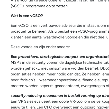
Als u voor de tweede optie wilt kiezen, is dit het momen
(vCSO)-programma op te zetten.
Wat is een vCSO?
Een vCSO is een vertrouwde adviseur die in staat is om r
proactief te beheren. Als u besluit een vCSO-programma
klanten een aantal waardevolle voordelen die niet deel 
Deze voordelen zijn onder andere:
Een proactieve, strategische aanpak om organisatoris
MSP's in de security voeren de dagelijkse technische t
worden gehackt, met ransomware worden besmet, DDoS-a
organisaties hebben meer nodig dan dat. Ze hebben iema
bedrijfsrisico's – waaronder operationele, financiële, rep
moeten worden beperkt, geaccepteerd, overgedragen of v
security naleving meenemen in besluitvorming op dir
Een VP Sales evalueert een coole VR-tool om de verkoopp
eeuw te tillen. Een CFO overweegt een outsourcingoveree