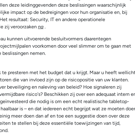
len deze leidinggevenden deze beslissingen waarschijnlijk
jke impact op de bedreigingen voor hun organisatie en, bij
Het resultaat: Security, IT en andere operationele
e zij veroorzaken
na
.
veau kunnen uitvoerende besluitvormers daarentegen
rojectmijlpalen voorkomen door veel slimmer om te gaan met
e beslissingen nemen.
te presteren met het budget dat u krijgt. Maar u heeft wellich
toren die van invloed zijn op de risicopositie van uw klanten.
er beveiliging en naleving van beleid? Hoe signaleren zij
rmijdbare risico's? Beschikken zij over een adequaat intern e
eïnvesteerd die nodig is om een echt realistische tabletop-
 haalbaar is – en dat iedereen echt begrijpt wat ze moeten doe
einig meer doen dan af en toe een suggestie doen over deze
iten te stellen bij deze essentiële toewijzingen van tijd,
ond.