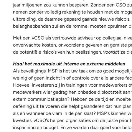
jaar miljoenen zou kunnen besparen. Zonder een CSO zul
nemen zonder volledig rekening te houden met de mogeli
uitbreiding, de daarmee gepaard gaande nieuwe risico's. 
belanghebbenden zullen de rommel moeten opruimen di
Met een vCSO als vertrouwde adviseur op collegiaal ni
onverwachte kosten, onvoorziene gevaren en gemiste p
de potentiële risico's van hun beslissingen.
voordat
ze di
Haal het maximale uit interne en externe middelen
Als beveiligings-MSP is het uw taak om zo goed mogelijk 
weinig of geen inzicht in of controle over alle andere fac
Hoeveel investeren zij in trainingen voor medewerkers ov
medewerkers wier gedrag hen onbedoeld blootstelt aan ve
extern communicatieplan? Hebben ze de tijd en moeite g
oefening uit te voeren die helpt garanderen dat hun plan
als en wanneer de vlam in de pan slaat? MSP's kunnen w
kwesties. vCSO's helpen organisaties om de juiste priorite
inspanning en budget. En ze worden daar goed voor belo