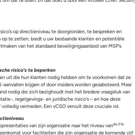
t om dat te doen. En dat doet u door een virtueel Chief Securit
isico’s op directieniveau te doorgronden, te bespreken en
 op te zetten, biedt u uw bestaande klanten en potentiële
uitmaken van het standaard beveiligingsaanbod van MSP’s.
che risico's te beperken
aken uit die hun klanten nodig hebben om te voorkomen dat ze
anvallen krijgen of door insiders worden gesaboteerd. Maar
nd nodig die zich bezighoudt met het bredere vraagstuk van
utatie-, regelgevings- en juridische risico's – en hoe deze
olledig vermeden. Een vCSO vervult deze cruciale rol.
ectieniveau
de 21e
resentaties van zijn organisatie naar het niveau van
nkomst voor faciliteiten die zijn organisatie de komende vijf