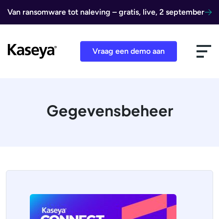
Ga naar de inhoud
Van ransomware tot naleving – gratis, live, 2 september
Vraag een demo aan
Gegevensbeheer