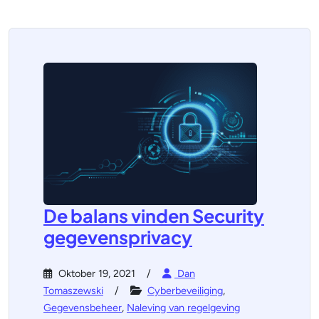
De balans vinden Security
gegevensprivacy
Oktober 19, 2021
Dan
Tomaszewski
Cyberbeveiliging
,
Gegevensbeheer
,
Naleving van regelgeving