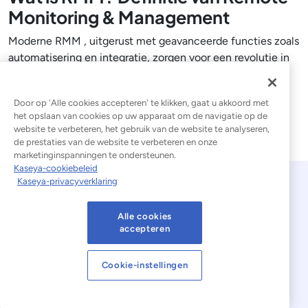
Monitoring & Management
Moderne RMM , uitgerust met geavanceerde functies zoals
automatisering en integratie, zorgen voor een revolutie in
de manier waarop technici IT beheren. In de voorhoede
Lees blogbericht
Door op 'Alle cookies accepteren' te klikken, gaat u akkoord met
het opslaan van cookies op uw apparaat om de navigatie op de
website te verbeteren, het gebruik van de website te analyseren,
de prestaties van de website te verbeteren en onze
marketinginspanningen te ondersteunen.
Kaseya-cookiebeleid
Kaseya-privacyverklaring
Alle cookies
accepteren
Cookie-instellingen
© 2026 Kaseya. Alle rechten voorbehouden.
Nederlands