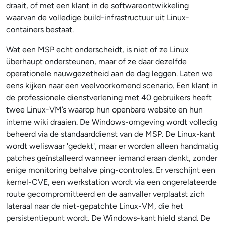
draait, of met een klant in de softwareontwikkeling
waarvan de volledige build-infrastructuur uit Linux-
containers bestaat.
Wat een MSP echt onderscheidt, is niet of ze Linux
überhaupt ondersteunen, maar of ze daar dezelfde
operationele nauwgezetheid aan de dag leggen. Laten we
eens kijken naar een veelvoorkomend scenario. Een klant in
de professionele dienstverlening met 40 gebruikers heeft
twee Linux-VM’s waarop hun openbare website en hun
interne wiki draaien. De Windows-omgeving wordt volledig
beheerd via de standaarddienst van de MSP. De Linux-kant
wordt weliswaar 'gedekt', maar er worden alleen handmatig
patches geïnstalleerd wanneer iemand eraan denkt, zonder
enige monitoring behalve ping-controles. Er verschijnt een
kernel-CVE, een werkstation wordt via een ongerelateerde
route gecompromitteerd en de aanvaller verplaatst zich
lateraal naar de niet-gepatchte Linux-VM, die het
persistentiepunt wordt. De Windows-kant hield stand. De