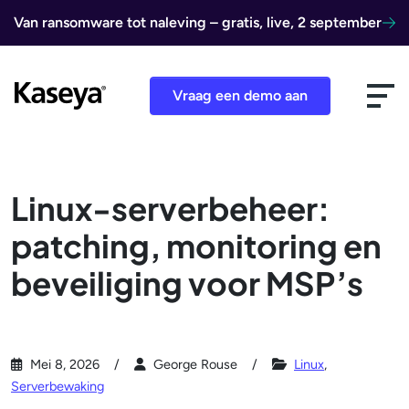
Ga naar de inhoud
Van ransomware tot naleving – gratis, live, 2 september
Vraag een demo aan
Linux-serverbeheer:
patching, monitoring en
beveiliging voor MSP’s
Mei 8, 2026
George Rouse
Linux
,
Serverbewaking