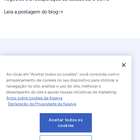
Leia a postagem do blog
Ao clicar em “Aceitar todos os cookies”, você concorda com o
armazenamento de cookies no seu dispositivo para otimizar a
navegação no site, analisar o uso do site, melhorar o
© 2026 Kaseya. Todos os direitos reservados.
desempenho do site e apoiar nossas iniciativas de marketing.
Aviso sobre cookies da Kaseya
Português Brasileiro
Declaração de Privacidade da Kaseya
Declaração sobre a Escravidão Moderna
Legal
Aceitar todos os
Termos de Uso do Site
Declaração de Privacidade
cookies
Mapa do site
Cookies Settings