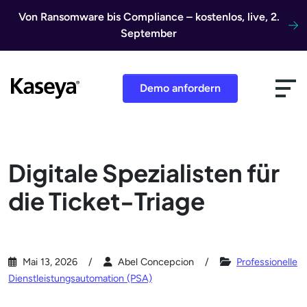
Direkt zum Inhalt
Von Ransomware bis Compliance – kostenlos, live, 2.
September
Demo anfordern
Digitale Spezialisten für
die Ticket-Triage
Mai 13, 2026
Abel Concepcion
Professionelle
Dienstleistungsautomation (PSA)