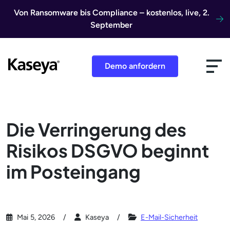
Direkt zum Inhalt
Von Ransomware bis Compliance – kostenlos, live, 2.
September
Demo anfordern
Die Verringerung des
Risikos DSGVO beginnt
im Posteingang
Mai 5, 2026
Kaseya
E-Mail-Sicherheit