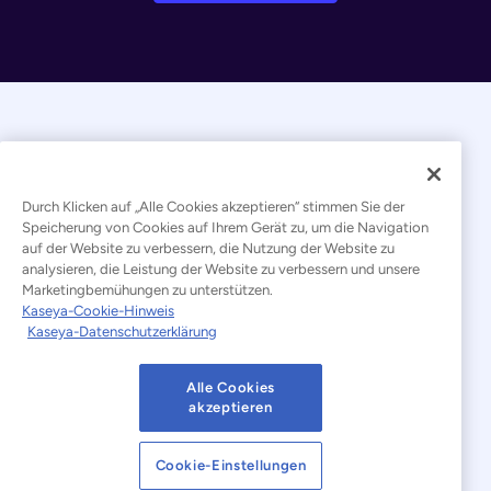
Durch Klicken auf „Alle Cookies akzeptieren“ stimmen Sie der
Speicherung von Cookies auf Ihrem Gerät zu, um die Navigation
auf der Website zu verbessern, die Nutzung der Website zu
© 2026 Kaseya. Alle Rechte vorbehalten.
analysieren, die Leistung der Website zu verbessern und unsere
Marketingbemühungen zu unterstützen.
Deutsch
Kaseya-Cookie-Hinweis
Kaseya-Datenschutzerklärung
Erklärung zur Bekämpfung moderner Sklaverei
Rechtliches
Nutzungsbedingungen der Website
Alle Cookies
akzeptieren
Datenschutzerklärung
Sitemap
Cookie-Einstellungen
Cookies Settings
Hinweis zu Cookies