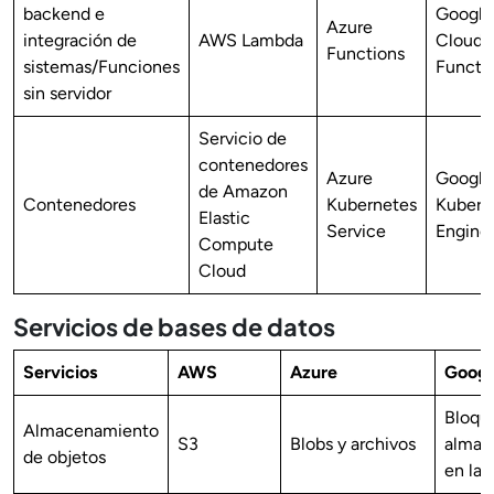
backend e
Google
Azure
integración de
AWS Lambda
Cloud
Functions
sistemas/Funciones
Functi
sin servidor
Servicio de
contenedores
Azure
Google
de Amazon
Contenedores
Kubernetes
Kubern
Elastic
Service
Engine
Compute
Cloud
Servicios de bases de datos
Servicios
AWS
Azure
Googl
Bloqu
Almacenamiento
S3
Blobs y archivos
almac
de objetos
en la 