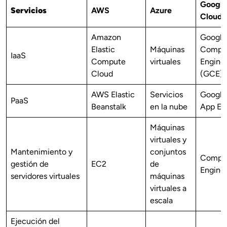
Google
Servicios
AWS
Azure
Cloud
Amazon
Google
Elastic
Máquinas
Compu
IaaS
Compute
virtuales
Engine
Cloud
(GCE)
AWS Elastic
Servicios
Google
PaaS
Beanstalk
en la nube
App En
Máquinas
virtuales y
Mantenimiento y
conjuntos
Compu
gestión de
EC2
de
Engine
servidores virtuales
máquinas
virtuales a
escala
Ejecución del