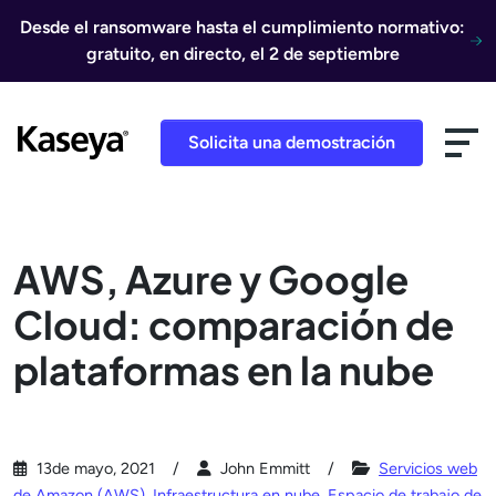
Ir al contenido
Desde el ransomware hasta el cumplimiento normativo:
gratuito, en directo, el 2 de septiembre
Solicita una demostración
AWS, Azure y Google
Cloud: comparación de
plataformas en la nube
13de mayo, 2021
John Emmitt
Servicios web
de Amazon (AWS)
,
Infraestructura en nube
,
Espacio de trabajo de