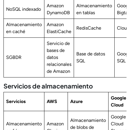
Amazon
Almacenamiento
Googl
NoSQL indexado
DynamoDB
en tablas
Bigtab
Almacenamiento
Amazon
RedisCache
Clou
en caché
ElastiCache
Servicio de
bases de
Base de datos
Googl
SGBDR
datos
SQL
SQL
relacionales
de Amazon
Servicios de almacenamiento
Google
Servicios
AWS
Azure
Cloud
Google
Almacenamiento
Almacenamiento
Amazon
Cloud
de blobs de