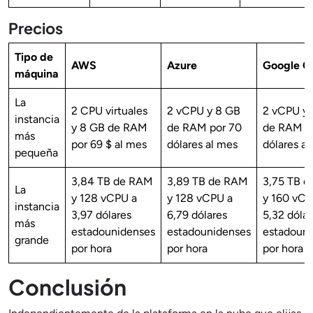
Precios
Tipo de
AWS
Azure
Google C
máquina
La
2 CPU virtuales
2 vCPU y 8 GB
2 vCPU y
instancia
y 8 GB de RAM
de RAM por 70
de RAM p
más
por 69 $ al mes
dólares al mes
dólares a
pequeña
3,84 TB de RAM
3,89 TB de RAM
3,75 TB 
La
y 128 vCPU a
y 128 vCPU a
y 160 vCP
instancia
3,97 dólares
6,79 dólares
5,32 dólar
más
estadounidenses
estadounidenses
estadouni
grande
por hora
por hora
por hora
Conclusión