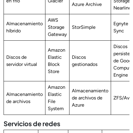
en frío
Glacier
Storage
Azure Archive
Nearline
AWS
Almacenamiento
Egnyte
Storage
StorSimple
híbrido
Sync
Gateway
Discos
Amazon
persisten
Discos de
Elastic
Discos
de Googl
servidor virtual
Block
gestionados
Comput
Store
Engine
Amazon
Almacenamiento
Almacenamiento
Elastic
de archivos de
ZFS/Ave
de archivos
File
Azure
System
Servicios de redes