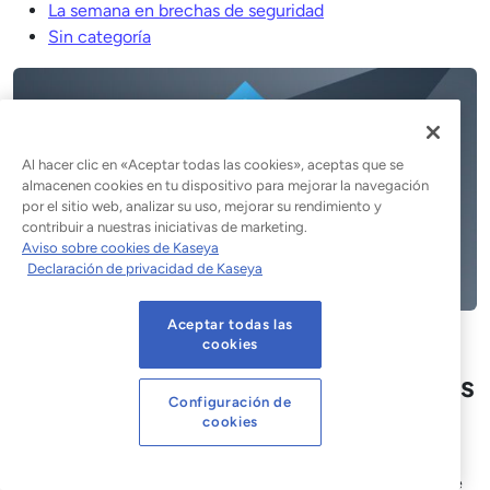
La semana en brechas de seguridad
Sin categoría
Al hacer clic en «Aceptar todas las cookies», aceptas que se
almacenen cookies en tu dispositivo para mejorar la navegación
por el sitio web, analizar su uso, mejorar su rendimiento y
contribuir a nuestras iniciativas de marketing.
Aviso sobre cookies de Kaseya
Declaración de privacidad de Kaseya
Aceptar todas las
cookies
Gestión de Google Workspace:
seguridad, administración y copias
Configuración de
de seguridad para equipos de TI
cookies
Google Workspace se ha convertido en la principal
plataforma de productividad para una parte importante de