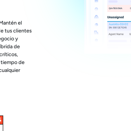
 Mantén el
e tus clientes
egocio y
íbrida de
ríticos,
l tiempo de
cualquier