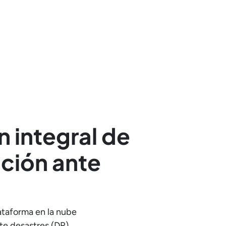
n integral de
ción ante
ataforma en la nube
te desastres (DR).