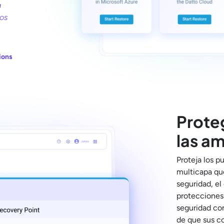
a
mos
ions
Proteg
las a
Proteja los p
multicapa que
seguridad, el
protecciones
seguridad con
de que sus co