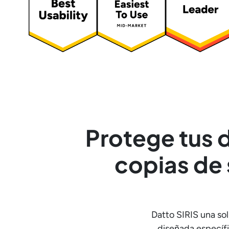
Protege tus d
copias de 
Datto SIRIS una so
diseñada específi