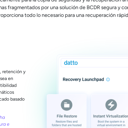
emas fragmentados por una solución de BCDR segura y con 
roporciona todo lo necesario para una recuperación rápid
, retención y
 sea en
tibilidad
máticos
icado basado
 ha
ura e