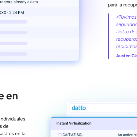
para la recup
«Tuvimos
seguridad
Datto de
recuperac
recibimos
Austen Cla
e en
individuales
s de
sastres en la