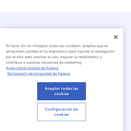
Al hacer clic en «Aceptar todas las cookies», aceptas que se
almacenen cookies en tu dispositivo para mejorar la navegación
por el sitio web, analizar su uso, mejorar su rendimiento y
© 2026 Kaseya. Todos los derechos reservados.
contribuir a nuestras iniciativas de marketing.
Aviso sobre cookies de Kaseya
Español (América Latina)
Declaración de privacidad de Kaseya
Declaración sobre la esclavitud moderna
Aceptar todas las
Aviso legal
Condiciones de uso del sitio web
cookies
Declaración de privacidad
Mapa del sitio
Configuración de
cookies
Cookies Settings
Aviso sobre cookies