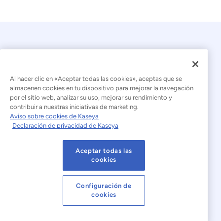
Al hacer clic en «Aceptar todas las cookies», aceptas que se
almacenen cookies en tu dispositivo para mejorar la navegación
por el sitio web, analizar su uso, mejorar su rendimiento y
© 2026 Kaseya. Todos los derechos reservados.
contribuir a nuestras iniciativas de marketing.
Aviso sobre cookies de Kaseya
Español (América Latina)
Declaración de privacidad de Kaseya
Declaración sobre la esclavitud moderna
Aceptar todas las
Aviso legal
Condiciones de uso del sitio web
cookies
Declaración de privacidad
Mapa del sitio
Configuración de
cookies
Cookies Settings
Aviso sobre cookies