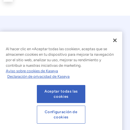
Al hacer clic en «Aceptar todas las cookies», aceptas que se
almacenen cookies en tu dispositivo para mejorar la navegación
por el sitio web, analizar su uso, mejorar su rendimiento y
© 2026 Kaseya. Todos los derechos reservados.
contribuir a nuestras iniciativas de marketing.
Aviso sobre cookies de Kaseya
Español (América Latina)
Declaración de privacidad de Kaseya
Declaración sobre la esclavitud moderna
Aceptar todas las
Aviso legal
Condiciones de uso del sitio web
cookies
Declaración de privacidad
Mapa del sitio
Configuración de
cookies
Cookies Settings
Aviso sobre cookies