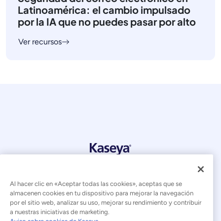
Latinoamérica: el cambio impulsado
por la IA que no puedes pasar por alto
Ver recursos
© 2026 Kaseya. Todos los derechos reservados.
Español (América Latina)
Al hacer clic en «Aceptar todas las cookies», aceptas que se
almacenen cookies en tu dispositivo para mejorar la navegación
Declaración sobre la esclavitud moderna
por el sitio web, analizar su uso, mejorar su rendimiento y contribuir
a nuestras iniciativas de marketing.
Aviso legal
Condiciones de uso del sitio web