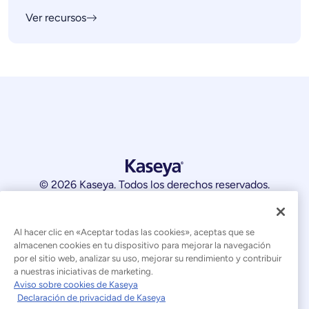
Ver recursos
© 2026 Kaseya. Todos los derechos reservados.
Español (América Latina)
Al hacer clic en «Aceptar todas las cookies», aceptas que se
Declaración sobre la esclavitud moderna
almacenen cookies en tu dispositivo para mejorar la navegación
por el sitio web, analizar su uso, mejorar su rendimiento y contribuir
Aviso legal
Condiciones de uso del sitio web
a nuestras iniciativas de marketing.
Aviso sobre cookies de Kaseya
Declaración de privacidad
Mapa del sitio
Declaración de privacidad de Kaseya