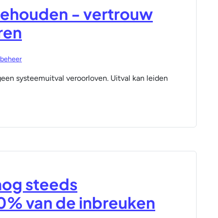
behouden - vertrouw
ren
-beheer
geen systeemuitval veroorloven. Uitval kan leiden
 nog steeds
90% van de inbreuken