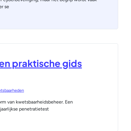
er se
n praktische gids
etsbaarheden
orm van kwetsbaarheidsbeheer. Een
aarlijkse penetratietest