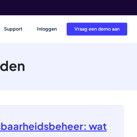
Support
Inloggen
Vraag een demo aan
eden
sbaarheidsbeheer: wat