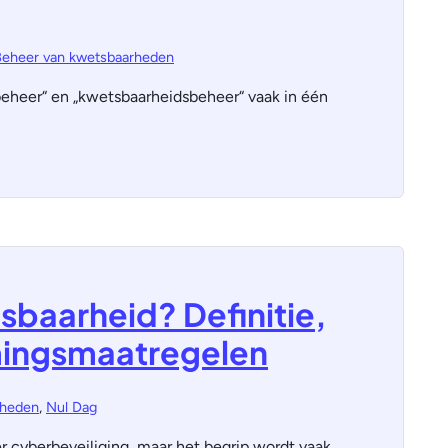
Beheer van kwetsbaarheden
eheer“ en „kwetsbaarheidsbeheer“ vaak in één
baarheid? Definitie,
mingsmaatregelen
rheden
,
Nul Dag
er cyberbeveiliging, maar het begrip wordt vaak