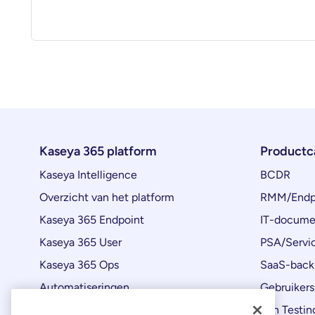
Kaseya 365 platform
Productc
Kaseya Intelligence
BCDR
Overzicht van het platform
RMM/Endp
Kaseya 365 Endpoint
IT-docume
Kaseya 365 User
PSA/Servi
Kaseya 365 Ops
SaaS-back
Automatiseringen
Gebruikers
Productupdates
Pen Testin