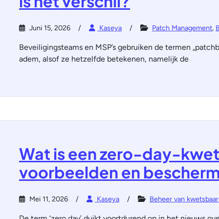
is het verschil?
Juni 15, 2026
Kaseya
Patch Management
,
Beveiligingsteams en MSP’s gebruiken de termen „patchb
adem, alsof ze hetzelfde betekenen, namelijk de
Wat is een zero-day-kwets
voorbeelden en bescher
Mei 11, 2026
Kaseya
Beheer van kwetsbaa
De term ‘zero day’ duikt voortdurend op in het nieuws ov