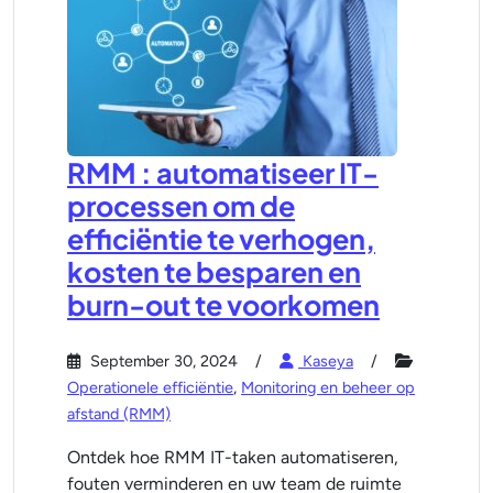
RMM : automatiseer IT-
processen om de
efficiëntie te verhogen,
kosten te besparen en
burn-out te voorkomen
September 30, 2024
Kaseya
Operationele efficiëntie
,
Monitoring en beheer op
afstand (RMM)
Ontdek hoe RMM IT-taken automatiseren,
fouten verminderen en uw team de ruimte