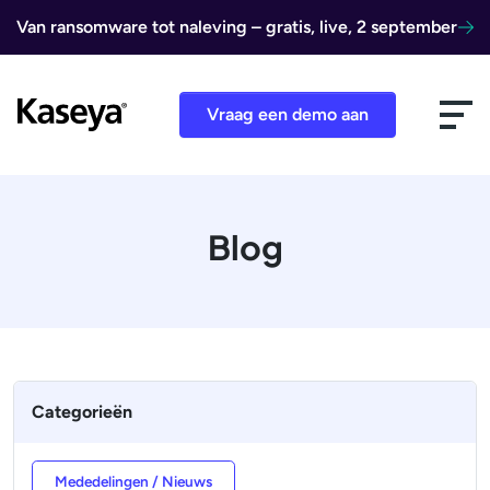
Ga naar de inhoud
Van ransomware tot naleving – gratis, live, 2 september
Vraag een demo aan
Blog
Categorieën
Mededelingen / Nieuws