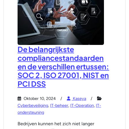
De belangrijkste
compliancestandaarden
en de verschillen ertussen:
SOC 2, ISO 27001, NIST en
PCI DSS
Oktober 10, 2024
Kaseya
Cyberbeveiliging
,
IT-beheer
,
IT-Operation
,
IT-
ondersteuning
Bedrijven kunnen het zich niet langer