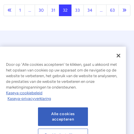
Vorige
Vol
1
...
30
31
32
33
34
...
63
Door op 'Alle cookies accepteren' te klikken, gaat u akkoord met
het opslaan van cookies op uw apparaat om de navigatie op de
website te verbeteren, het gebruik van de website te analyseren,
© 2026 Kaseya. Alle rechten voorbehouden.
de prestaties van de website te verbeteren en onze
marketinginspanningen te ondersteunen.
Nederlands
Kaseya-cookiebeleid
Kaseya-privacyverklaring
Verklaring inzake moderne slavernij
Juridisch
Gebruiksvoorwaarden van de website
Alle cookies
accepteren
Privacyverklaring
Sitemap
Cookies Settings