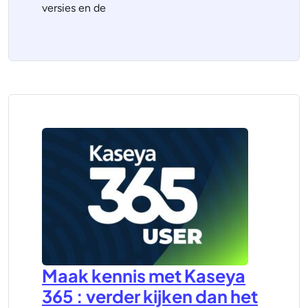
versies en de
Maak kennis met Kaseya
365 : verder kijken dan het