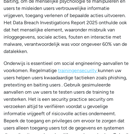
baiting, om de menselijke psychologie te manipuleren en
users te misleiden users vertrouwelijke informatie
vrijgeven, toegang verlenen of bepaalde acties uitvoeren.
Het Data Breach Investigations Report 2025 onthulde ook
dat het menselijke element, waaronder misbruik van
inloggegevens, sociale acties, fouten en interactie met
malware, verantwoordelijk was voor ongeveer 60% van de
datalekken.
Onderwijs is essentieel om social engineering-aanvallen te
voorkomen. Regelmatige
trainingensecurity
kunnen uw
users helpen users kwaadaardige tactieken zoals phishing,
pretexting en baiting users . Gebruik gesimuleerde
aanvallen om uw users te testen users de training te
versterken. Het is een security practice security om
verzoeken altijd te verifiëren voordat u gevoelige
informatie vrijgeeft of risicovolle acties onderneemt.
Beperk de toegang en privileges om ervoor te zorgen dat
users alleen toegang users tot de gegevens en systemen