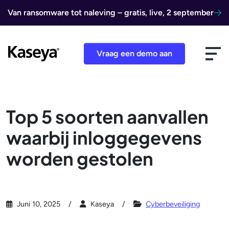
Ga naar de inhoud
Van ransomware tot naleving – gratis, live, 2 september
Vraag een demo aan
Top 5 soorten aanvallen
waarbij inloggegevens
worden gestolen
Juni 10, 2025
Kaseya
Cyberbeveiliging