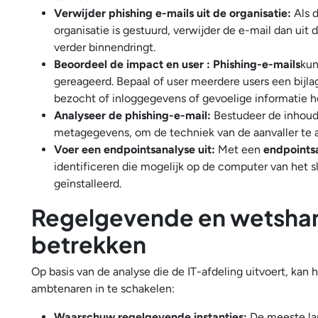
Verwijder phishing e-mails uit de organisatie:
Als 
organisatie is gestuurd, verwijder de e-mail dan ui
verder binnendringt.
Beoordeel de impact en user : Phishing-e-mails
kun
gereageerd. Bepaal of user meerdere users een bij
bezocht of inloggegevens of gevoelige informatie 
Analyseer de phishing-e-mail:
Bestudeer de inhoud 
metagegevens, om de techniek van de aanvaller te 
Voer een endpointsanalyse uit:
Met een
endpoints
identificeren die mogelijk op de computer van het s
geïnstalleerd.
Regelgevende en wetshan
betrekken
Op basis van de analyse die de IT-afdeling uitvoert, ka
ambtenaren in te schakelen:
Waarschuw regelgevende instanties:
De meeste la