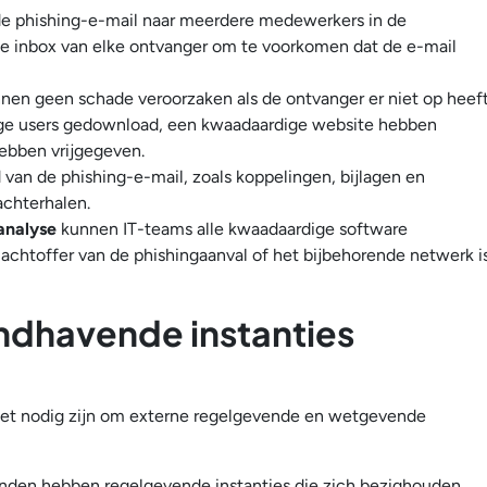
de phishing-e-mail naar meerdere medewerkers in de
t de inbox van elke ontvanger om te voorkomen dat de e-mail
nen geen schade veroorzaken als de ontvanger er niet op heef
lage users gedownload, een kwaadaardige website hebben
hebben vrijgegeven.
van de phishing-e-mail, zoals koppelingen, bijlagen en
achterhalen.
analyse
kunnen IT-teams alle kwaadaardige software
lachtoffer van de phishingaanval of het bijbehorende netwerk i
dhavende instanties
n het nodig zijn om externe regelgevende en wetgevende
nden hebben regelgevende instanties die zich bezighouden