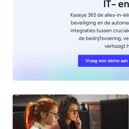
IT- e
Kaseya 365 de alles-in-é
beveiliging en de automat
integraties tussen crucia
de bedrijfsvoering, ve
verhoogt h
Vraag een demo aan