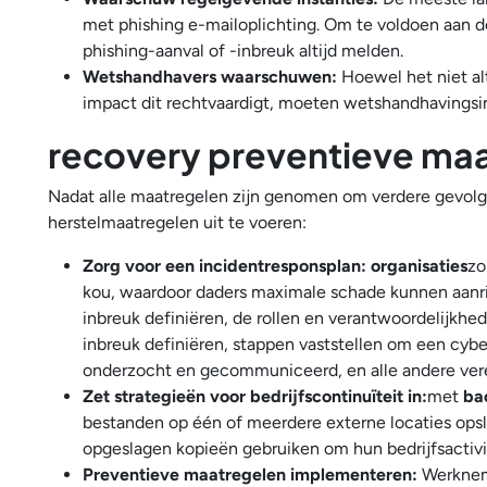
met phishing e-mailoplichting. Om te voldoen aan d
phishing-aanval of -inbreuk altijd melden.
Wetshandhavers waarschuwen:
Hoewel het niet al
impact dit rechtvaardigt, moeten wetshandhavingsin
recovery preventieve maa
Nadat alle maatregelen zijn genomen om verdere gevolge
herstelmaatregelen uit te voeren:
Zorg voor een incidentresponsplan: organisaties
zo
kou, waardoor daders maximale schade kunnen aanri
inbreuk definiëren, de rollen en verantwoordelijkhe
inbreuk definiëren, stappen vaststellen om een cybe
onderzocht en gecommuniceerd, en alle andere vere
Zet strategieën voor bedrijfscontinuïteit in:
met
ba
bestanden op één of meerdere externe locaties opsl
opgeslagen kopieën gebruiken om hun bedrijfsactivit
Preventieve maatregelen implementeren:
Werkneme