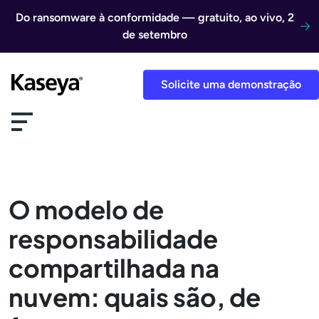
Ir direto para o conteúdo
Do ransomware à conformidade — gratuito, ao vivo, 2
de setembro
Solicite uma demonstração
O modelo de
responsabilidade
compartilhada na
nuvem: quais são, de