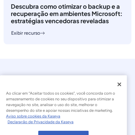
Descubra como otimizar o backup e a
recuperação em ambientes Microsoft:
estratégias vencedoras reveladas
Exibir recurso
Ao clicar em “Aceitar todos os cookies”, você concorda com o
armazenamento de cookies no seu dispositivo para otimizar a
navegação no site, analisar o uso do site, melhorar o
© 2026 Kaseya. Todos os direitos reservados.
desempenho do site e apoiar nossas iniciativas de marketing.
Aviso sobre cookies da Kaseya
Português Brasileiro
Declaração de Privacidade da Kaseya
Declaração sobre a Escravidão Moderna
Legal