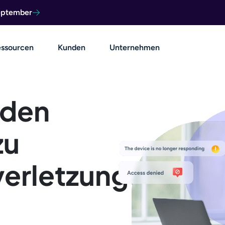
September
ssourcen
Kunden
Unternehmen
 den
zu
erletzungen