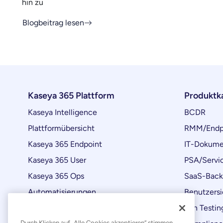
hin zu
Blogbeitrag lesen
Kaseya 365 Plattform
Produktk
Kaseya Intelligence
BCDR
Plattformübersicht
RMM/Endp
Kaseya 365 Endpoint
IT-Dokume
Kaseya 365 User
PSA/Servi
Kaseya 365 Ops
SaaS-Bac
Automatisierungen
Benutzersi
Produktaktualisierungen
Pen Testin
Durch Klicken auf „Alle Cookies akzeptieren“ stimmen