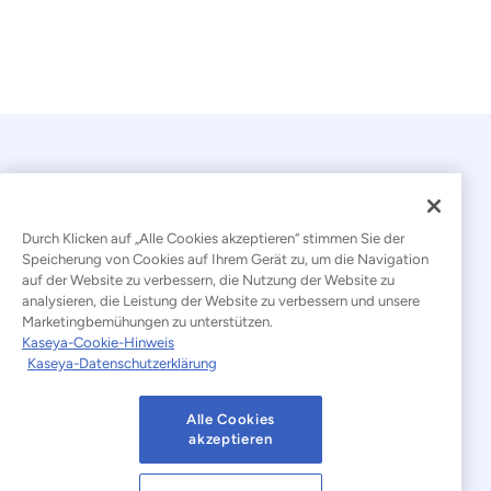
Durch Klicken auf „Alle Cookies akzeptieren“ stimmen Sie der
Speicherung von Cookies auf Ihrem Gerät zu, um die Navigation
auf der Website zu verbessern, die Nutzung der Website zu
© 2026 Kaseya. Alle Rechte vorbehalten.
analysieren, die Leistung der Website zu verbessern und unsere
Marketingbemühungen zu unterstützen.
Deutsch
Kaseya-Cookie-Hinweis
Kaseya-Datenschutzerklärung
Erklärung zur Bekämpfung moderner Sklaverei
Rechtliches
Nutzungsbedingungen der Website
Alle Cookies
akzeptieren
Datenschutzerklärung
Sitemap