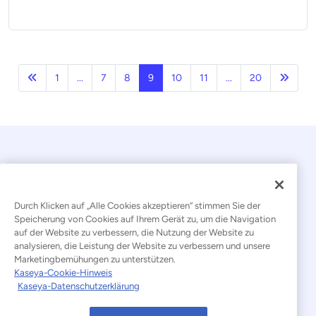
Vorherige
Nächs
1
...
7
8
9
10
11
...
20
Durch Klicken auf „Alle Cookies akzeptieren“ stimmen Sie der
Speicherung von Cookies auf Ihrem Gerät zu, um die Navigation
auf der Website zu verbessern, die Nutzung der Website zu
© 2026 Kaseya. Alle Rechte vorbehalten.
analysieren, die Leistung der Website zu verbessern und unsere
Marketingbemühungen zu unterstützen.
Deutsch
Kaseya-Cookie-Hinweis
Kaseya-Datenschutzerklärung
Erklärung zur Bekämpfung moderner Sklaverei