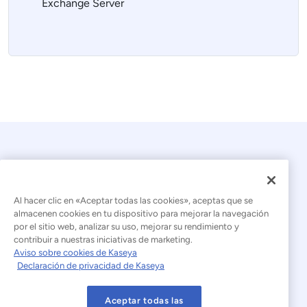
Exchange Server
Al hacer clic en «Aceptar todas las cookies», aceptas que se
almacenen cookies en tu dispositivo para mejorar la navegación
por el sitio web, analizar su uso, mejorar su rendimiento y
© 2026 Kaseya. Todos los derechos reservados.
contribuir a nuestras iniciativas de marketing.
Aviso sobre cookies de Kaseya
Español (América Latina)
Declaración de privacidad de Kaseya
Declaración sobre la esclavitud moderna
Aceptar todas las