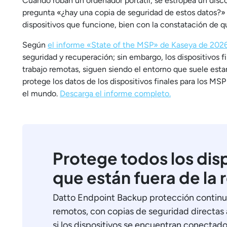
Cuando roban un ordenador portátil, se estropea un disco
pregunta «¿hay una copia de seguridad de estos datos?» 
dispositivos que funcione, bien con la constatación de qu
Según
el informe «State of the MSP» de Kaseya de 202
seguridad y recuperación; sin embargo, los dispositivos fi
trabajo remotas, siguen siendo el entorno que suele esta
protege los datos de los dispositivos finales para los MS
el mundo.
Descarga el informe completo.
Protege todos los disp
que están fuera de la 
Datto Endpoint Backup protección continua 
remotos, con copias de seguridad directa
si los dispositivos se encuentran conectados