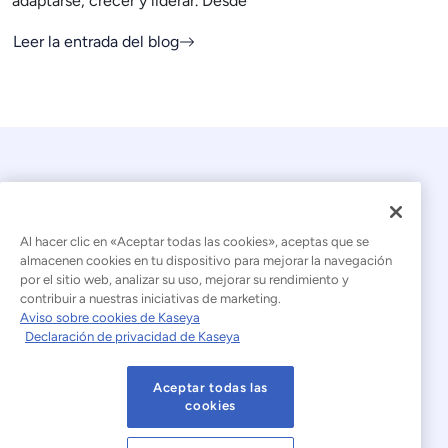
adaptarse, crecer y liderar. Desde
Leer la entrada del blog
Al hacer clic en «Aceptar todas las cookies», aceptas que se
almacenen cookies en tu dispositivo para mejorar la navegación
por el sitio web, analizar su uso, mejorar su rendimiento y
© 2026 Kaseya. Todos los derechos reservados.
contribuir a nuestras iniciativas de marketing.
Aviso sobre cookies de Kaseya
Español (América Latina)
Declaración de privacidad de Kaseya
Declaración sobre la esclavitud moderna
Aceptar todas las
Aviso legal
Condiciones de uso del sitio web
cookies
Declaración de privacidad
Mapa del sitio