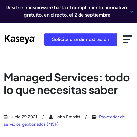
Ir al contenido
Desde el ransomware hasta el cumplimiento normativo:
gratuito, en directo, el 2 de septiembre
Solicita una demostración
Managed Services: todo
lo que necesitas saber
Junio 29 2021
John Emmitt
Proveedor de
servicios gestionados (MSP)