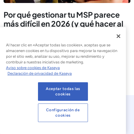
Por qué gestionar tu MSP parece
más difícil en 2026 (y qué hacer al
respecto)
Hoy en día, conseguir un nuevo cliente puede parecerse
Al hacer clic en «Aceptar todas las cookies», aceptas que se
mucho a intentar conquistar a alguien que no anda
almacenen cookies en tu dispositivo para mejorar la navegación
por el sitio web, analizar su uso, mejorar su rendimiento y
precisamente escaso de pretendientes. Porque
contribuir a nuestras iniciativas de marketing.
Aviso sobre cookies de Kaseya
Leer la entrada del blog
Declaración de privacidad de Kaseya
Aceptar todas las
cookies
Configuración de
cookies