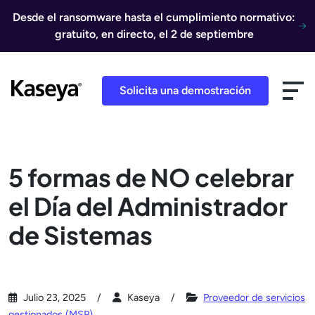
Ir al contenido
Desde el ransomware hasta el cumplimiento normativo:
gratuito, en directo, el 2 de septiembre
Solicita una demostración
5 formas de NO celebrar
el Día del Administrador
de Sistemas
Julio 23, 2025
Kaseya
Proveedor de servicios
gestionados (MSP)