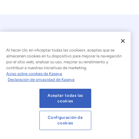
Al hacer clic en «Aceptar todas las cookies», aceptas que se
almacenen cookies en tu dispositivo para mejorar la navegación
por el sitio web, analizar su uso, mejorar su rendimiento y
© 2026 Kaseya. Todos los derechos reservados.
contribuir a nuestras iniciativas de marketing.
Aviso sobre cookies de Kaseya
Español (América Latina)
Declaración de privacidad de Kaseya
Declaración sobre la esclavitud moderna
Aceptar todas las
Aviso legal
Condiciones de uso del sitio web
cookies
Declaración de privacidad
Mapa del sitio
Configuración de
cookies
Cookies Settings
Aviso sobre cookies