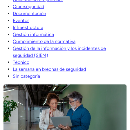
Ciberseguridad
Documentación
Eventos
Infraestructura
Gestión informática
Cumplimiento de la normativa
Gestión de la información y los incidentes de
seguridad (SIEM)
Técnico
La semana en brechas de seguridad
Sin categoría