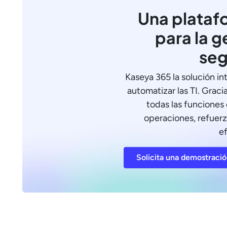
Una plataf
para la g
seg
Kaseya 365 la solución in
automatizar las TI. Graci
todas las funciones c
operaciones, refuerz
ef
Solicita una demostraci