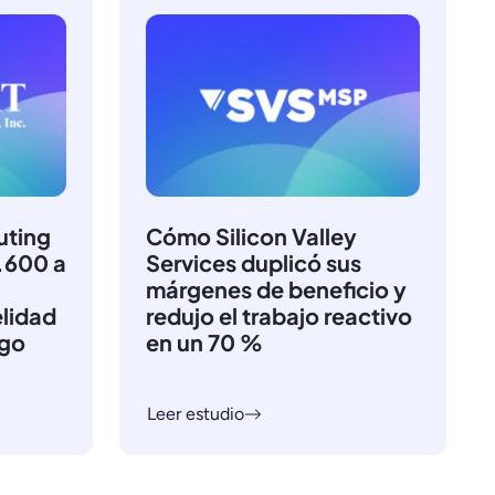
ting
Cómo Silicon Valley
1.600 a
Services duplicó sus
márgenes de beneficio y
elidad
redujo el trabajo reactivo
rgo
en un 70 %
Leer estudio