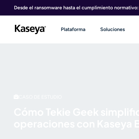
Ir al contenido
Desde el ransomware hasta el cumplimiento normativo: g
Plataforma
Soluciones
CASO DE ESTUDIO
Cómo Tekie Geek simplifi
operaciones con Kaseya