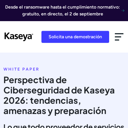
Ir al contenido
Desde el ransomware hasta el cumplimiento normativo:
gratuito, en directo, el 2 de septiembre
Solicita una demostración
WHITE PAPER
Perspectiva de
Ciberseguridad de Kaseya
2026: tendencias,
amenazas y preparación
Lo que todo proveedor de servicios