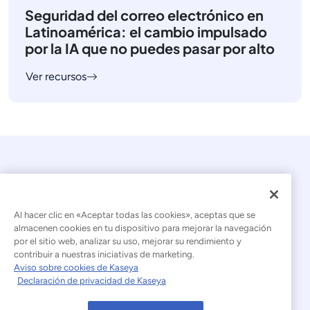
Seguridad del correo electrónico en
Latinoamérica: el cambio impulsado
por la IA que no puedes pasar por alto
Ver recursos
Al hacer clic en «Aceptar todas las cookies», aceptas que se
almacenen cookies en tu dispositivo para mejorar la navegación
por el sitio web, analizar su uso, mejorar su rendimiento y
© 2026 Kaseya. Todos los derechos reservados.
contribuir a nuestras iniciativas de marketing.
Aviso sobre cookies de Kaseya
Español (América Latina)
Declaración de privacidad de Kaseya
Declaración sobre la esclavitud moderna