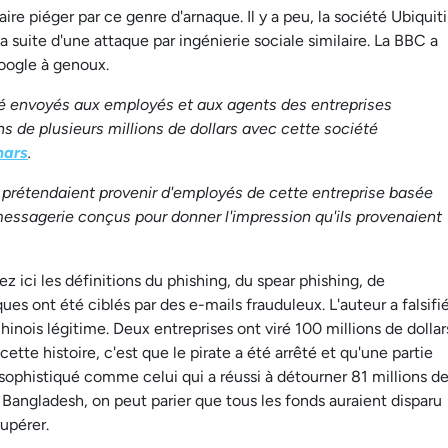
re piéger par ce genre d'arnaque. Il y a peu, la société Ubiquiti
a suite d'une attaque par ingénierie sociale similaire. La BBC a
oogle à genoux.
é envoyés aux employés et aux agents des entreprises
s de plusieurs millions de dollars avec cette société
mars
.
ls prétendaient provenir d'employés de cette entreprise basée
messagerie conçus pour donner l'impression qu'ils provenaient
ez ici les définitions du phishing, du spear phishing, de
ues ont été ciblés par des e-mails frauduleux. L'auteur a falsifi
inois légitime. Deux entreprises ont viré 100 millions de dollar
cette histoire, c'est que le pirate a été arrêté et qu'une partie
u sophistiqué comme celui qui a réussi à détourner 81 millions d
 Bangladesh, on peut parier que tous les fonds auraient disparu
cupérer.