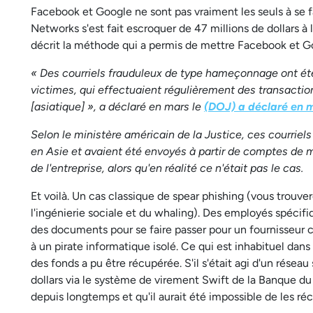
Facebook et Google ne sont pas vraiment les seuls à se fai
Networks s'est fait escroquer de 47 millions de dollars à l
décrit la méthode qui a permis de mettre Facebook et G
« Des courriels frauduleux de type hameçonnage ont ét
victimes, qui effectuaient régulièrement des transaction
[asiatique] », a déclaré en mars le
(DOJ) a déclaré en 
Selon le ministère américain de la Justice, ces courrie
en Asie et avaient été envoyés à partir de comptes de 
de l'entreprise, alors qu'en réalité ce n'était pas le cas.
Et voilà. Un cas classique de spear phishing (vous trouver
l'ingénierie sociale et du whaling). Des employés spécifiq
des documents pour se faire passer pour un fournisseur ch
à un pirate informatique isolé. Ce qui est inhabituel dans 
des fonds a pu être récupérée. S'il s'était agi d'un résea
dollars via le système de virement Swift de la Banque du
depuis longtemps et qu'il aurait été impossible de les ré