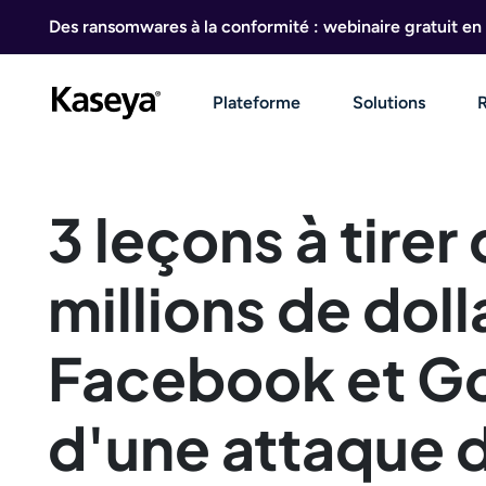
Aller au contenu
Des ransomwares à la conformité : webinaire gratuit en 
Plateforme
Solutions
3 leçons à tirer
millions de doll
Facebook et Goo
d'une attaque 