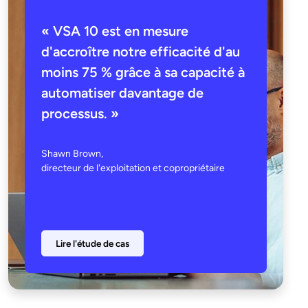
« VSA 10 est en mesure
d'accroître notre efficacité d'au
moins 75 % grâce à sa capacité à
automatiser davantage de
processus. »
Shawn Brown,
directeur de l'exploitation et copropriétaire
Lire l'étude de cas