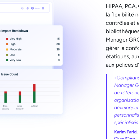
HIPAA, PCA, 
la flexibilité
contrôles et 
bibliothèque
Manager GRC
gérer la conf
étatiques, au
aux polices d
«Complian
Manager GR
de référenc
organisati
développer
personnali
spécialisés.
Karim Farid,
CloudCare