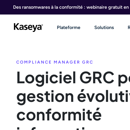
Aller au contenu
Des ransomwares à la conformité : webinaire gratuit en 
Plateforme
Solutions
COMPLIANCE MANAGER GRC
Logiciel GRC p
gestion évoluti
conformité