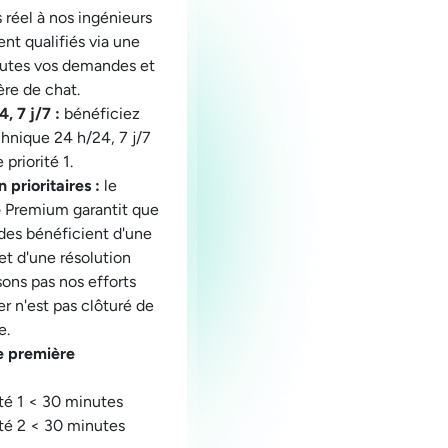
 réel à nos ingénieurs
nt qualifiés via une
outes vos demandes et
ère de chat.
, 7 j/7 :
bénéficiez
hnique 24 h/24, 7 j/7
 priorité 1.
 prioritaires :
le
e
Premium garantit que
s bénéficient d'une
 et d'une résolution
ons pas nos efforts
er n'est pas clôturé de
e.
e première
té 1 < 30 minutes
té 2 < 30 minutes