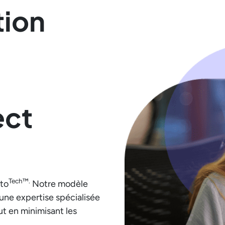
tion
ect
Tech™.
 to
Notre modèle
une expertise spécialisée
t en minimisant les