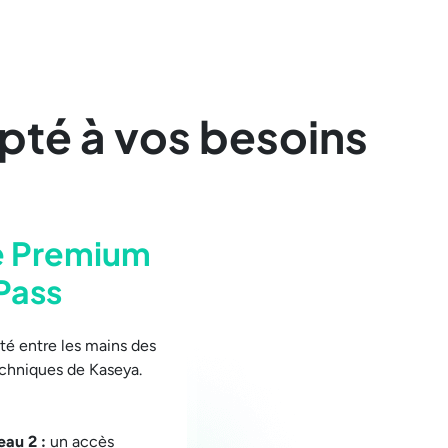
té à vos besoins
e Premium
Pass
lité entre les mains des
echniques de Kaseya.
eau 2 :
un accès